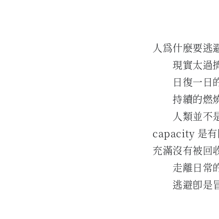
人為什麼要逃
現實太過
日復一日的
持續的燃燒
人類並不
capacit
充滿沒有被回
走離日常
逃避即是