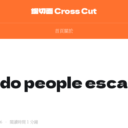
鋸切面 Cross Cut
首頁
關於
do people esc
。
26
•
閱讀時間 1 分鐘