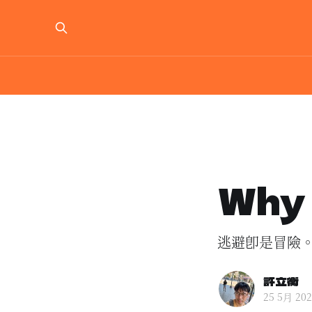
Why 
逃避即是冒險
許立衡
25 5月 20