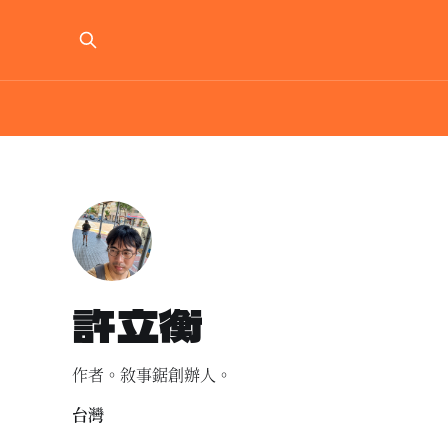
許立衡
作者。敘事鋸創辦人。
台灣