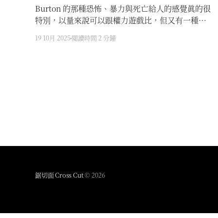
Burton 的那種恐怖、暴力與死亡給人的感覺真的很
特別，以量來說可以跟權力遊戲比，但又有一種寓
言或童話般的質感。
19 10月 2025
閱讀時間 2 分鐘
鋸切面 Cross Cut
© 2026