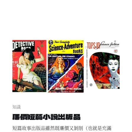
知識
廉價短篇小說出版品
短篇故事出版品雖然既廉價又剝削（也就是充滿