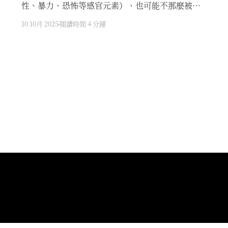
性、暴力、恐怖等感官元素）、也可能不那麼被學
院派文學認可價值，但是它們很有趣。
10 10月 2025
閱讀時間 4 分鐘