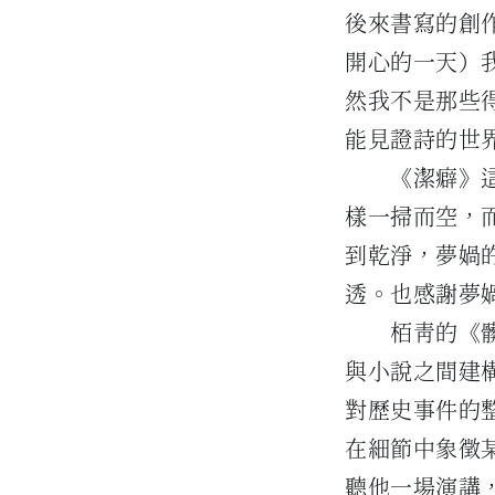
後來書寫的創
開心的一天）
然我不是那些
能見證詩的世
《潔癖》
樣一掃而空，
到乾淨，夢媧
透。也感謝夢
栢青的《
與小說之間建
對歷史事件的
在細節中象徵
聽他一場演講