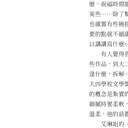
麼，祝福時間
某些……除了
也確實有些婉
要的點就不細
以講講為什麼
有人覺得
些作品，到大
達什麼，拆解
大四學校文學
的概念是紮實
細膩時要柔軟
溫柔，他的話
艾琳姐的