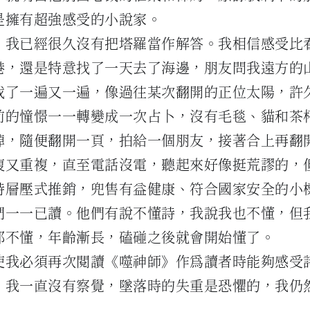
是擁有超強感受的小說家。
，我已經很久沒有把塔羅當作解答。我相信感受比
港，還是特意找了一天去了海邊，朋友問我遠方的
找了一遍又一遍，像過往某次翻開的正位太陽，許
前的憧憬一一轉變成一次占卜，沒有毛毯、貓和茶
掉，隨便翻開一頁，拍給一個朋友，接著合上再翻
複又重複，直至電話沒電，聽起來好像挺荒謬的，
詩層壓式推銷，兜售有益健康、符合國家安全的小
們一一已讀。他們有說不懂詩，我說我也不懂，但
都不懂，年齡漸長，磕碰之後就會開始懂了。
使我必須再次閱讀《噬神師》作為讀者時能夠感受
，我一直沒有察覺，墜落時的失重是恐懼的，我仍