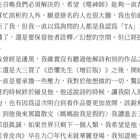
能召喚我們必須解決的，希望《噬神師》能夠一直
幫忙剖析的人外，願意掛名的人也很大膽，我也怕
拒了我，但我一直以為詢問的人都是我認為「TA」
講了，還是要保留他者詮釋／幻想的空間。但已經
✨
我曾經是潘黑，我確實沒有聽過他解詩和別的作品
二還是大三買了《恐懼先生（增訂版）》之後，開
一直是要承擔一些壓力，我對於他想做的一切，驚
獎的時候終於碰見他，他述說詩的時候，讓我陷入
的，也有因為這次明白到看作品要更加放開，該銳
，到他後來那篇散文〈媽媽說我是假的〉我讀進去
都很真誠，如果世界只剩下一個人類，我希望是他
《骨皮肉》早在九〇年代末就華麗登場，我知道她