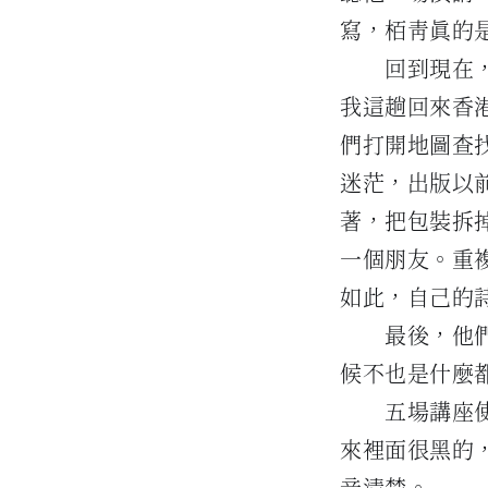
寫，栢青真的
回到現在
我這趟回來香
們打開地圖查
迷茫，出版以
著，把包裝拆
一個朋友。重
如此，自己的
最後，他
候不也是什麼
五場講座
來裡面很黑的
音清楚。