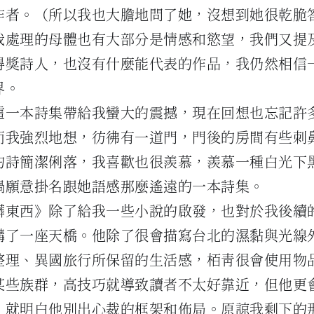
作者。（所以我也大膽地問了她，沒想到她很乾脆
我處理的母體也有大部分是情感和慾望，我們又提
得獎詩人，也沒有什麼能代表的作品，我仍然相信
界。
這一本詩集帶給我蠻大的震撼，現在回想也忘記許
而我強烈地想，彷彿有一道門，門後的房間有些刺
的詩簡潔俐落，我喜歡也很羨慕，羨慕一種白光下
媧願意掛名跟她語感那麼遙遠的一本詩集。
髒東西》除了給我一些小說的啟發，也對於我後續
構了一座天橋。他除了很會描寫台北的濕黏與光線
整理、異國旅行所保留的生活感，栢青很會使用物
某些族群，高技巧就導致讀者不太好靠近，但他更
，就明白他別出心裁的框架和佈局。原諒我剩下的