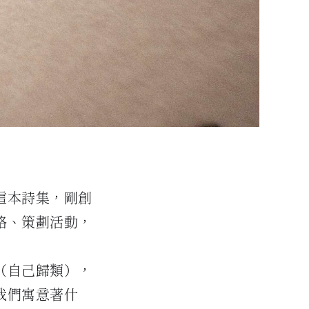
這本詩集，剛創
絡、策劃活動，
（自己歸類），
我們寓意著什