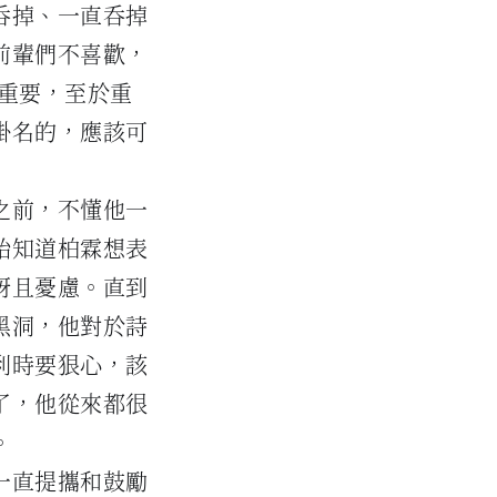
吞掉、一直吞掉
前輩們不喜歡，
重要，至於重
掛名的，應該可
之前，不懂他一
始知道柏霖想表
訝且憂慮。直到
黑洞，他對於詩
利時要狠心，該
了，他從來都很
。
一直提攜和鼓勵