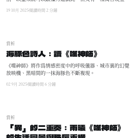
般的質感。
19 10月 2025
閱讀時間 2 分鐘
賞析
海豚色詩人：讀《噬神師》
《噬神師》將作為情感密度中的呼吸儀器、城市裏的幻覺
放映機、黑暗間的一抹海豚色不斷複現。
02 9月 2025
閱讀時間 6 分鐘
賞析
「異」的二重奏：雨曦《噬神師》
的生活圖景與秩序重構