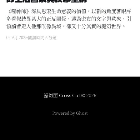
《噬神師》深具思索生命意義的價值，以新的角度著眼許
多看似歧異甚大的正反關係，透過密實的文字與意象，引
領讀者走入他那既像異域，卻又十分真實的魔幻世界。
02 9月 2025
閱讀時間 6 分鐘
鋸切面 Cross Cut
© 2026
Powered by Ghost